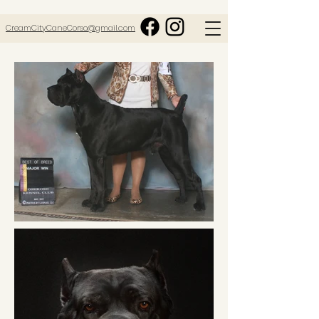
CreamCityCaneCorso@gmail.com